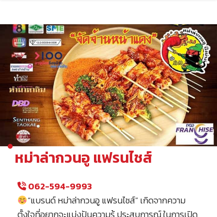
Skip
to
content
หม่าล่ากวนอู แฟรนไชส์
062-594-9993
“แบรนด์ หม่าล่ากวนอู แฟรนไชส์” เกิดจากความ
ตั้งใจที่อยากจะแบ่งปันความรู้ ประสบการณ์ ในการเปิด