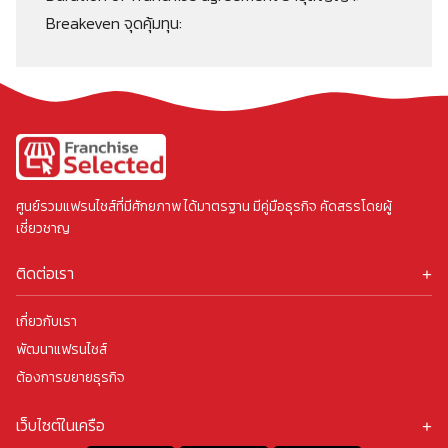
Breakeven จุดคุ้มทุน:
ศูนย์รวมแฟรนไชส์ที่มีศักยภาพ ได้มาตรฐาน มีคู่มือธุรกิจ คัดสรรโดยผู้
เชี่ยวชาญ
ติดต่อเรา
บริษัท พีเอ็มจี คอร์ปอเรชั่น จำกัด เลขที่ 47,49 ซอยลาดพร้าว 140 ถนน
ลาดพร้าว แขวงคลองจั่น เขตบางกะปิ กรุงเทพมหานคร 10240
เกี่ยวกับเรา
โทร
: 027047958
พัฒนาแฟรนไชส์
ติดต่อโฆษณา :
ต้องการขยายธุรกิจ
E-Mail
:
เว็บไซต์ในเครือ
https://www.smartsme.co.th