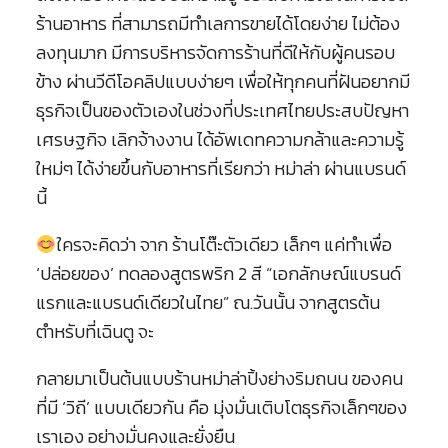
ร้านอาหาร ที่สามารถมีทำเลการขายได้โดยง่าย ไม่ต้อง
ลงทุนมาก มีการบริหารจัดการร้านที่ดีให้กับผู้คนรอบ
ข้าง ผ่านวีดีโอคลิปแบบง่ายๆ เพื่อให้ทุกคนที่ฝันอยากมี
ธุรกิจเป็นของตัวเองในช่วงที่ประเทศไทยประสบปัญหา
เศรษฐกิจ เลิกจ้างงาน ได้อัพเดทความกล้าและความรู้
ใหม่ๆ ได้ง่ายขึ้นกับอาหารที่เรียกว่า หม่าล่า ผ่านแบรนด์
นี้
ใครจะคิดว่า จาก ร้านโต๊ะตัวเดียว เล็กๆ แค่ทำเพื่อ
‘ปล่อยของ’ ทดลองสูตรพริก 2 สี “เอกลักษณ์แบรนด์
แรกและแบรนด์เดียวในไทย” ณ.วันนั้น จากสูตรต้น
ตำหรับที่เฉินตู จะ
กลายมาเป็นต้นแบบร้านหม่าล่าปิ้งย่างริมถนน ของคน
ที่มี ‘วิถี’ แบบเดียวกัน คือ มุ่งมั่นเติบโตธุรกิจเล็กๆของ
เราเอง อย่างมั่นคงและยั่งยืน