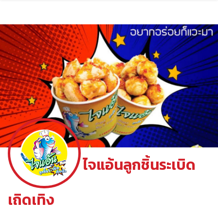
Skip
to
content
ไจแอ้นลูกชิ้นระเบิด
เถิดเทิง