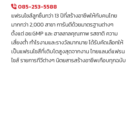
085-253-5588
แฟรนไชส์ลูกชิ้นกว่า 13 ปีที่สร้างอาชีพให้กับคนไทย
มากกว่า 2,000 สาขา การันตีด้วยมาตรฐานต่างๆ
ตั้งแต่ อย.GMP และ ฮาลลาลคุณภาพ รสชาติ ความ
เสี่ยงต่ำ กำไรงามและรางวัลมากมาย ได้รับคัดเลือกให้
เป็นแฟรนไชสืที่เติบโตสูงสุดจากงาน ไทยแลนด์แฟรน
ไชส์ รายการทีวีต่างๆ นิตยสารสร้างอาชีพเกือบทุกฉบับ